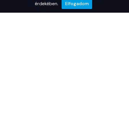
érdekében.
Elfogadom
hello@happywonderland.hu
Házirend
Happy Wonderland ©2025