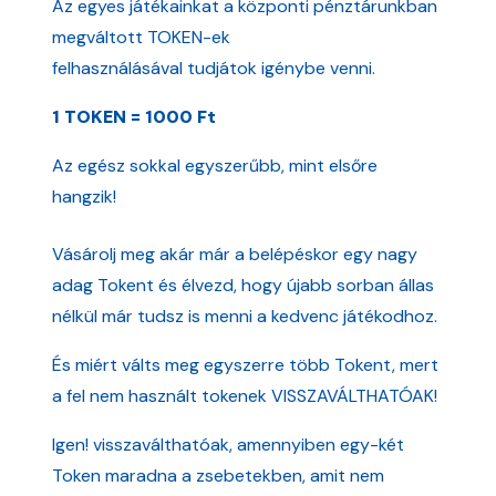
Az egyes játékainkat a központi pénztárunkban
megváltott TOKEN-ek
felhasználásával tudjátok igénybe venni.
1 TOKEN = 1000 Ft
Az egész sokkal egyszerűbb, mint elsőre
hangzik!
Vásárolj meg akár már a belépéskor egy nagy
adag Tokent és élvezd, hogy újabb sorban állas
nélkül már tudsz is menni a kedvenc játékodhoz.
És miért válts meg egyszerre több Tokent, mert
a fel nem használt tokenek VISSZAVÁLTHATÓAK!
Igen! visszaválthatóak, amennyiben egy-két
Token maradna a zsebetekben, amit nem