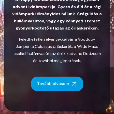
adventi vidámparkja. Gyere és éld át a régi
vidámparki élményidet nálunk. Száguldás a
hullámvasúton, vagy egy könnyed szemet
gyönyörködtető utazás az óriáskeréken.
Feledhetetlen élvényekkel vár a Voodoo-
Jumper, a Colossus óriáskerék, a Wilde Maus
családi hullámvasút, az örök kedvenc Dodzsem
és további meglepetések.
Tovább olvasom